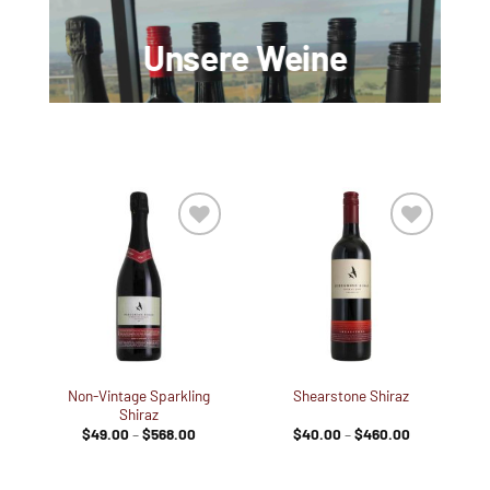
Unsere Weine
Zur
Zur
Wunschliste
Wunschliste
hinzufügen
hinzufügen
Non-Vintage Sparkling
Shearstone Shiraz
Shiraz
Preisspanne:
Preisspanne
$
49.00
–
$
568.00
$
40.00
–
$
460.00
$49.00
$40.00
bis
bis
$568.00
$460.00