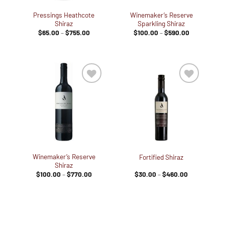
Pressings Heathcote
Winemaker’s Reserve
Shiraz
Sparkling Shiraz
Preisspanne:
Preisspanne
$
65.00
–
$
755.00
$
100.00
–
$
590.00
$65.00
$100.00
bis
bis
$755.00
$590.00
Zur
Zur
Wunschliste
Wunschliste
hinzufügen
hinzufügen
Winemaker’s Reserve
Fortified Shiraz
Shiraz
Preisspanne:
Preisspanne
$
100.00
–
$
770.00
$
30.00
–
$
460.00
$100.00
$30.00
bis
bis
$770.00
$460.00