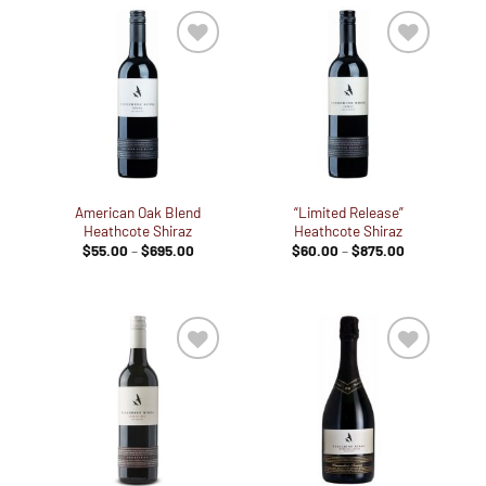
Zur
Zur
Wunschliste
Wunschliste
hinzufügen
hinzufügen
American Oak Blend
“Limited Release”
Heathcote Shiraz
Heathcote Shiraz
Preisspanne:
Preisspanne
$
55.00
–
$
695.00
$
60.00
–
$
875.00
$55.00
$60.00
bis
bis
$695.00
$875.00
Zur
Zur
Wunschliste
Wunschliste
hinzufügen
hinzufügen