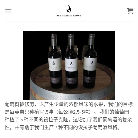
跳
到
内
容
葡萄树被修剪，以产生少量的浓郁风味的水果，我们的目标
是每英亩只种植1-1.5吨（每公顷2.5-3吨）。 我们的葡萄园
种植了 5 种不同的设拉子克隆，这增加了我们葡萄酒的复杂
性，并有助于我们生产 7 种不同的设拉子葡萄酒风格。